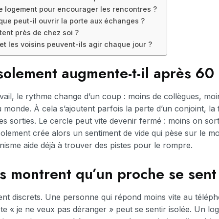
 logement pour encourager les rencontres ?
ue peut-il ouvrir la porte aux échanges ?
tent près de chez soi ?
et les voisins peuvent-ils agir chaque jour ?
isolement augmente-t-il après 60
avail, le rythme change d’un coup : moins de collègues, moin
 monde. À cela s’ajoutent parfois la perte d’un conjoint, la
les sorties. Le cercle peut vite devenir fermé : moins on sor
isolement crée alors un sentiment de vide qui pèse sur le mor
sme aide déjà à trouver des pistes pour le rompre.
s montrent qu’un proche se sent
ent discrets. Une personne qui répond moins vite au télépho
ète « je ne veux pas déranger » peut se sentir isolée. Un lo