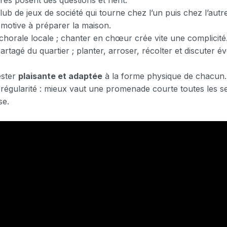
res posent des questions et rient.
lub de jeux de société qui tourne chez l’un puis chez l’autre
motive à préparer la maison.
 chorale locale ; chanter en chœur crée vite une complicité
partagé du quartier ; planter, arroser, récolter et discuter é
ester
plaisante et adaptée
à la forme physique de chacun. L
régularité : mieux vaut une promenade courte toutes les 
se.