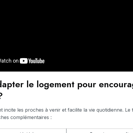
pter le logement pour encoura
?
t incite les proches à venir et facilite la vie quotidienne. L
hes complémentaires :