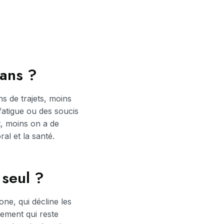
 ans ?
s de trajets, moins
 fatigue ou des soucis
t, moins on a de
al et la santé.
 seul ?
ne, qui décline les
gement qui reste