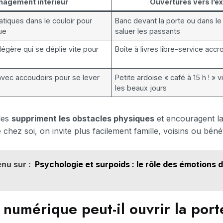
agement intérieur
Ouvertures vers l’ex
tiques dans le couloir pour
Banc devant la porte ou dans le 
que
saluer les passants
légère qui se déplie vite pour
Boîte à livres libre-service accro
avec accoudoirs pour se lever
Petite ardoise « café à 15 h ! » v
les beaux jours
les
suppriment les obstacles physiques
et encouragent la
 chez soi, on invite plus facilement famille, voisins ou béné
nu sur :
Psychologie et surpoids : le rôle des émotions d
numérique peut-il ouvrir la port