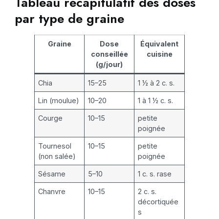
Tableau récapitulatif des doses
par type de graine
Graine
Dose
Équivalent
conseillée
cuisine
(g/jour)
Chia
15–25
1 ½ à 2 c. s.
Lin (moulue)
10–20
1 à 1 ½ c. s.
Courge
10–15
petite
poignée
Tournesol
10–15
petite
(non salée)
poignée
Sésame
5–10
1 c. s. rase
Chanvre
10–15
2 c. s.
décortiquée
s